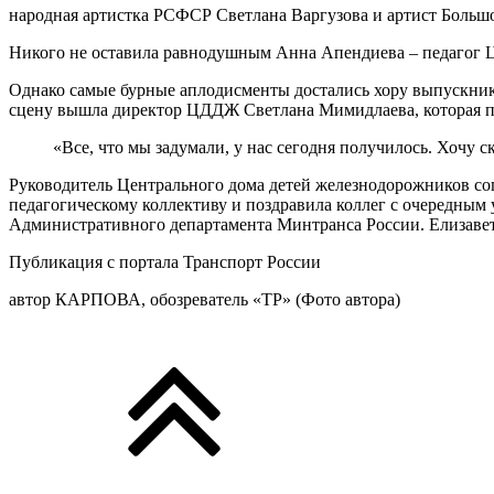
народная артистка РСФСР Светлана Варгузова и артист Большо
Никого не оставила равнодушным Анна Апендиева – педагог
Однако самые бурные аплодисменты достались хору выпускник
сцену вышла директор ЦДДЖ Светлана Мимидлаева, которая п
«Все, что мы задумали, у нас сегодня получилось. Хочу с
Руководитель Центрального дома детей железнодорожников со
педагогическому коллективу и поздравила коллег с очередны
Административного департамента Минтранса России. Елизавет
Публикация с портала Транспорт России
автор КАРПОВА, обозреватель «ТР» (Фото автора)