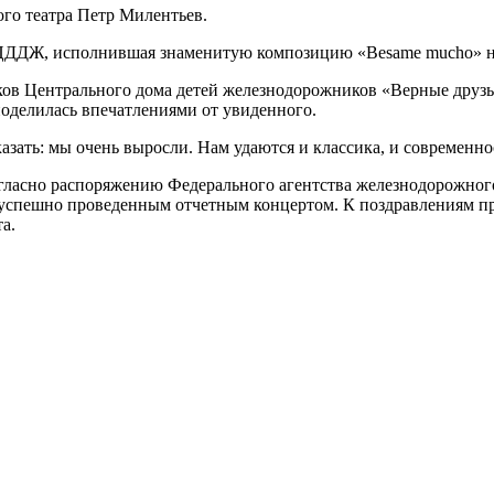
го театра Петр Милентьев.
 ЦДДЖ, исполнившая знаменитую композицию «Besame mucho» н
ов Центрального дома детей железнодорожников «Верные друзья
оделилась впечатлениями от увиденного.
казать: мы очень выросли. Нам удаются и классика, и современно
гласно распоряжению Федерального агентства железнодорожног
м успешно проведенным отчетным концертом. К поздравлениям п
а.