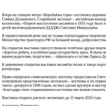
Вчера на станции метро «Воробьёвы горы» состоялась церемо
Семёна Дунаевского. Старейший экспонат – английская концерт
коллектива. «Первое выступление ансамбля в 1935 году было
детей железнодорожников (ЦДДЖ) Светлана Мимидлаева.
В приветственной речи она не только поблагодарила творчески
Министерства транспорта РФ за большой вклад, добросовестны
На открытии выставки присутствовали почётные друзья творче
«Дорогие ребята, я особенно рада сегодня быть здесь. Я была
вашим родителям, педагогам», – обратилась к гостям Лариса Ду
К церемонии открытия выставки ансамбль песни и танца под
репертуара.
Право перерезать символическую ленточку предоставили Све
осматривать представленные экспонаты – костюмы и их первы
танец» датируется 1949 годом, он был сделан вручную в мастер
«Благодаря этим сохранившимся костюмам мы можем показать 
Выставка открыта для всех желающих до 11 марта 2020 года.
Анастасия Дорожкина