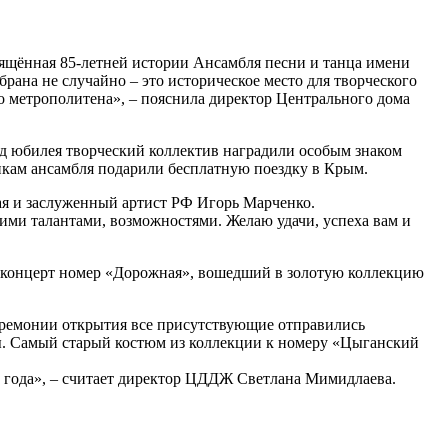
вящённая 85-летней истории Ансамбля песни и танца имени
рана не случайно – это историческое место для творческого
 метрополитена», – пояснила директор Центрального дома
од юбилея творческий коллектив наградили особым знаком
икам ансамбля подарили бесплатную поездку в Крым.
ая и заслуженный артист РФ Игорь Марченко.
воими талантами, возможностями. Желаю удачи, успеха вам и
 концерт номер «Дорожная», вошедший в золотую коллекцию
еремонии открытия все присутствующие отправились
ы. Самый старый костюм из коллекции к номеру «Цыганский
 года», – считает директор ЦДДЖ Светлана Мимидлаева.