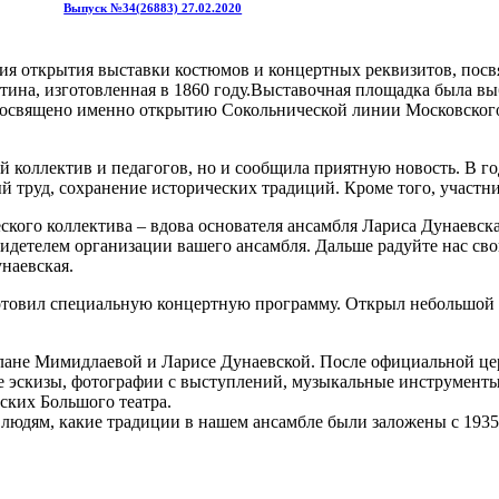
Выпуск №34(26883) 27.02.2020
ния открытия выставки костюмов и концертных реквизитов, пос
ина, изготовленная в 1860 году.Выставочная площадка была выб
 посвящено именно открытию Сокольнической линии Московского
й коллектив и педагогов, но и сообщила приятную новость. В г
й труд, сохранение исторических традиций. Кроме того, участн
ского коллектива – вдова основателя ансамбля Лариса Дунаевск
 свидетелем организации вашего ансамбля. Дальше радуйте нас с
наевская.
готовил специальную концертную программу. Открыл небольшой
тлане Мимидлаевой и Ларисе Дунаевской. После официальной ц
е эскизы, фотографии с выступлений, музыкальные инструмент
ских Большого театра.
людям, какие традиции в нашем ансамбле были заложены с 1935