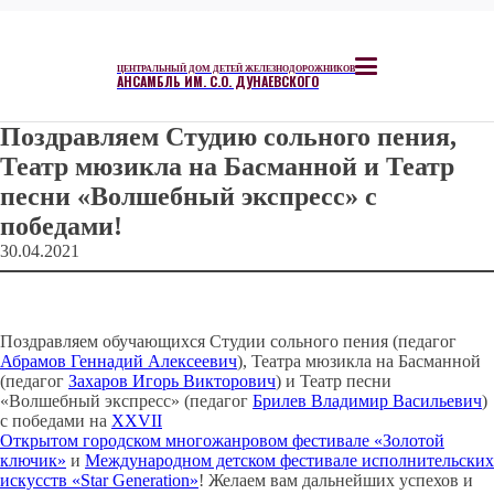
ЦЕНТРАЛЬНЫЙ ДОМ ДЕТЕЙ ЖЕЛЕЗНОДОРОЖНИКОВ
АНСАМБЛЬ ИМ. С.О. ДУНАЕВСКОГО
Поздравляем Студию сольного пения,
Театр мюзикла на Басманной и Театр
песни «Волшебный экспресс» с
победами!
30.04.2021
Поздравляем обучающихся Студии сольного пения (педагог
Абрамов Геннадий Алексеевич
), Театра мюзикла на Басманной
(педагог
Захаров Игорь Викторович
) и Театр песни
«Волшебный экспресс» (педагог
Брилев Владимир Васильевич
)
с победами на
ХХVII
Открытом городском многожанровом фестивале «Золотой
ключик»
и
Международном детском фестивале исполнительских
искусств «Star Generation»
! Желаем вам дальнейших успехов и