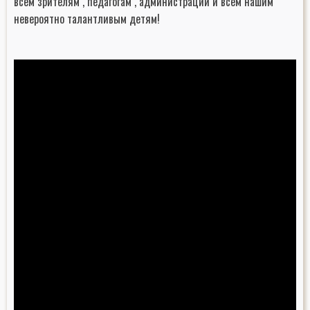
всем зрителям , педагогам , администрации и всем нашим
невероятно талантливым детям!