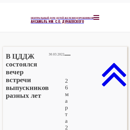
ЦЕНТРАЛЬНЫЙ ДОМ ДЕТЕЙ ЖЕЛЕЗНОДОРОЖНИКОВ
АНСАМБЛЬ ИМ. С.О. ДУНАЕВСКОГО
В ЦДДЖ
30.03.2022
состоялся
вечер
встречи
2
выпускников
6
м
разных лет
а
р
т
а
2