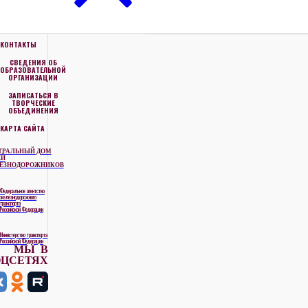
КОНТАКТЫ
СВЕДЕНИЯ ОБ
ОБРАЗОВАТЕЛЬНОЙ
ОРГАНИЗАЦИИ
ЗАПИСАТЬСЯ В
ТВОРЧЕСКИЕ
ОБЪЕДИНЕНИЯ
КАРТА САЙТА
ТРАЛЬНЫЙ ДОМ
ЕЙ
ЕЗНОДОРОЖНИКОВ
Федеральное агентство
железнодорожного
транспорта
Российской Федерации
Министерство транспорта
Российской Федерации
МЫ В
ОЦСЕТЯХ