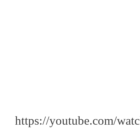
https://youtube.com/wa