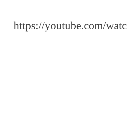
https://youtube.com/