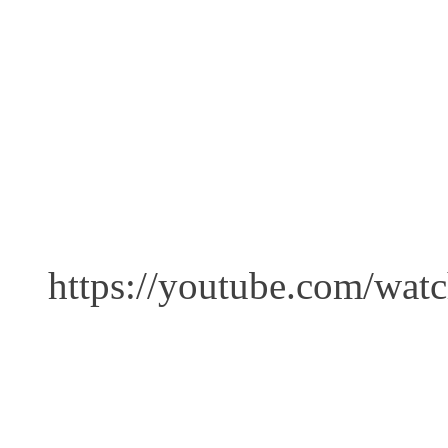
https://youtube.com/w