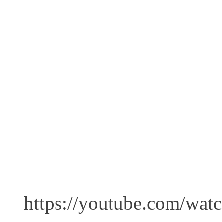
https://youtube.com/