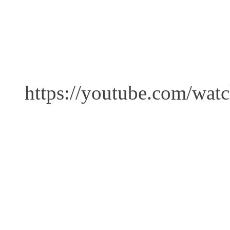
https://youtube.com/w