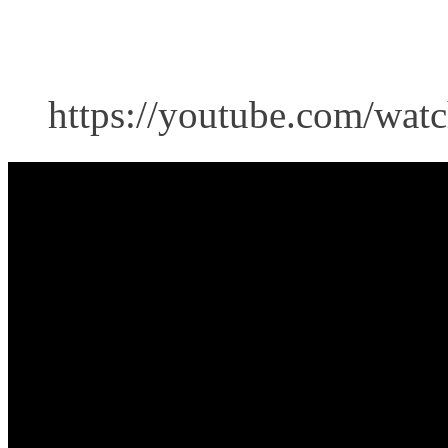
https://youtube.com/wa