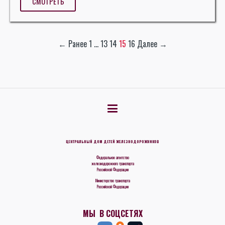
СМОТРЕТЬ
← Ранее
1
…
13
14
15
16
Далее →
ЦЕНТРАЛЬНЫЙ ДОМ ДЕТЕЙ ЖЕЛЕЗНОДОРОЖНИКОВ
Федеральное агентство
железнодорожного транспорта
Российской Федерации
Министерство транспорта
Российской Федерации
МЫ В СОЦСЕТЯХ