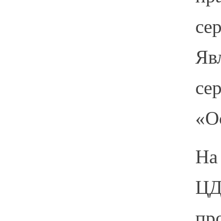
се
Яв
се
«О
На
ЦД
пр