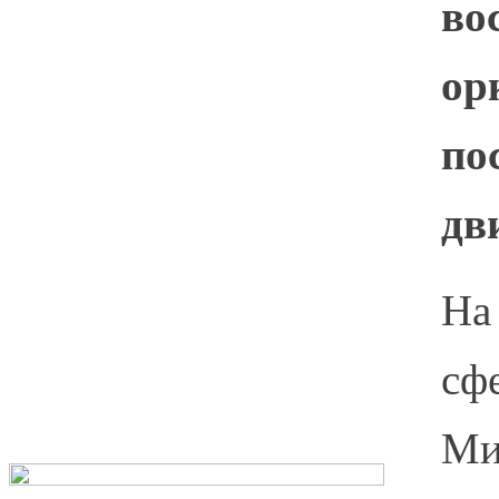
во
ор
по
дв
На
сф
Ми