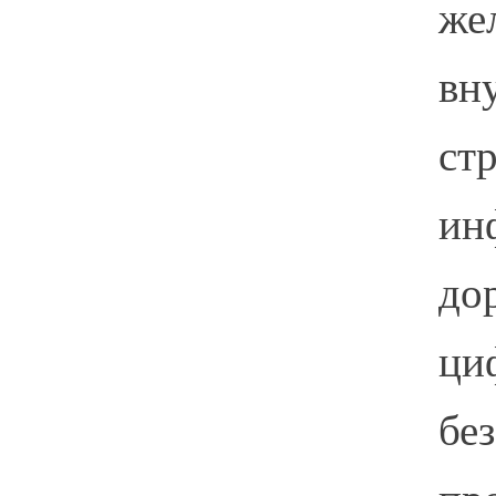
же
вн
ст
ин
до
ци
бе