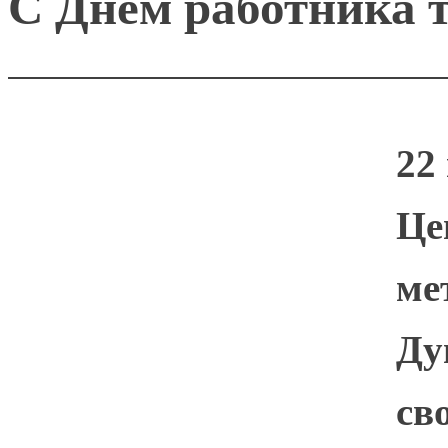
С Днём работника 
22
Це
ме
Ду
св