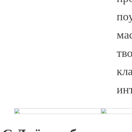
по
мас
тв
кл
ин