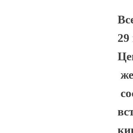
Вс
29
Це
же
со
вс
ки