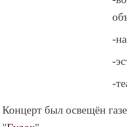
об
-н
-э
-те
Концерт был освещён газе