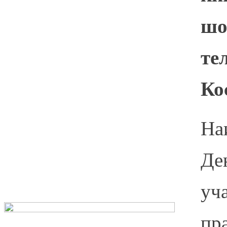
шо
те
Ко
На
Де
уч
пр