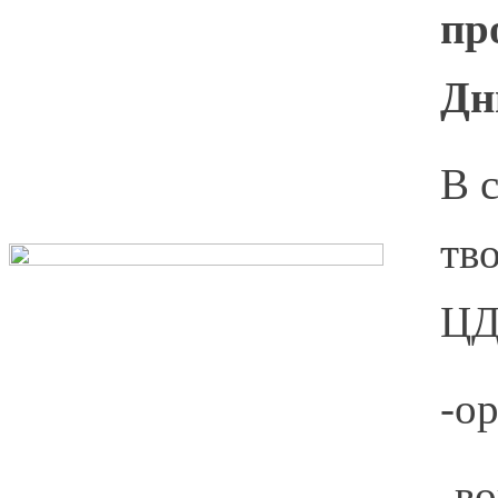
пр
Дн
В 
тв
ЦД
-о
-в