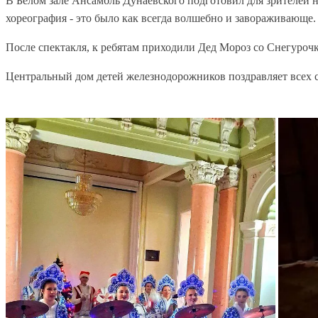
В Белом зале Ансамбль Дунаевского подготовил для зрителей н
хореография - это было как всегда волшебно и завораживающе.
После спектакля, к ребятам приходили Дед Мороз со Снегурочк
Центральный дом детей железнодорожников поздравляет всех