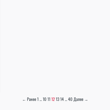
← Ранее
1
…
10
11
12
13
14
…
40
Далее →